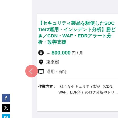
ティ製品を駆使したSOC
【Google Sec O
用・インシデント分析】勝ど
業向けセキュリティ
WAF・EDRアラート分
町／最新セキュリテ
援
ン・リモート併用
000
900,000
円 / 月
～
円 / 
東京都
リモート併用
保守
運用・保守
様々なセキュリティ製品（CDN、
作業内容：
大手製造業・
AF、EDR等）のログ分析やトリ...
けに、最先端の