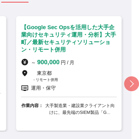
psを活用した大手企
【ISO27001準拠のセキュリ
運用・分析】大手
推進・アドバイザリ】海浜幕張
ィソリューショ
リモート併用・PMO
1,100,000
～
円 / 月
月
千葉県
リモート併用
要件定義, 運用・保守, PMO
作業内容：
大手企業のセキュリティ体
するため、ISO/IEC2700
建設業クライアント向
SIEM製品「G...