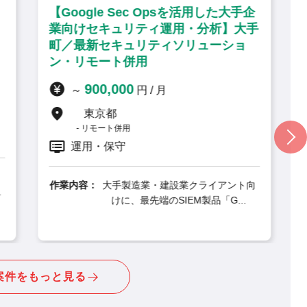
を活用した大手企
【ISO27001準拠のセキュリティ
・分析】大手
推進・アドバイザリ】海浜幕張／
リューショ
リモート併用・PMO
1,100,000
～
円 / 月
千葉県
リモート併用
要件定義, 運用・保守, PMO
作業内容：
大手企業のセキュリティ体制を
するため、ISO/IEC27001に..
業クライアント向
M製品「G...
案件をもっと見る