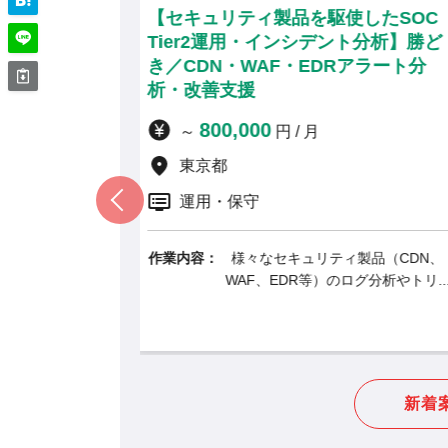
製品を駆使したSOC
【Google Sec Ops
インシデント分析】勝ど
業向けセキュリティ運用
F・EDRアラート分
町／最新セキュリティソ
ン・リモート併用
900,000
円 / 月
～
円 / 月
東京都
リモート併用
運用・保守
セキュリティ製品（CDN、
作業内容：
大手製造業・建設
EDR等）のログ分析やトリ...
けに、最先端のSIE
新着