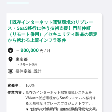
ターネット閲覧環境のリプレー
【製造業向けセ
移行に伴う技術支援】門前仲町
横断）】フルリ
併用）／セキュリティ製品の選定
リティガバナ
上流インフラ案件
1,200,0
～
000
円 / 月
フルリモー
要件定義, 
併用
 設計
稼働率：
50%～1
作業内容：
製造業
%
域を横
存のインターネット閲覧環境システムを
ティ評
ware仮想環境からSaaSシステムへ移行す
的な専
組織
大規模なリプレースプロジェクトです。セ
で、高
（S
ュリティ特化部門において製品選定や次期
既存インターネット閲覧環境システム（セ
キルや
とし