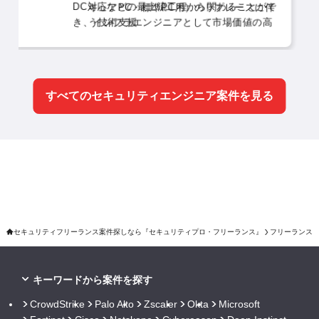
対応などの最上流工程から関わることがで
キュアPC・標準PC用）のリプレースに伴
ャリアパスが
IT
、インフラエンジニアとして市場価値の高
う技術支援
評価観
（評
績を積める魅力的な環境です。 本ポジシ
VMware仮想環境からSaaSシステムへの切
取りま
ごみ
ンでは、セキュリティ製品の導入検討から
り替えにおける導入検討および2種の対象
中核メ
評価
期システム構築に向けたドキュメント作成
製品選定
主な業
一般
でを中核メンバーとして牽引していただき
プロキシまたは仮想NWによる社内アクセ
評価
すべてのセキュリティエンジニア案件を見る
す。
主な業務内容:
ス環境の次期DC対応およびドキュメント
客へ
作成
関係部署との調整業務および打ち合わせへ
の参加
セキュリティフリーランス案件探しなら『セキュリティプロ・フリーランス』
フリーランス
キーワードから案件を探す
CrowdStrike
Palo Alto
Zscaler
Okta
Microsoft