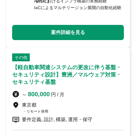
AWSにおけるインフラ構築の実務経験
【尚可】
IaCによるマルチリージョン展開の自動化経験
案件詳細を見る
その他
【軽自動車関連システムの更改に伴う基盤・
セキュリティ設計】豊洲／マルウェア対策・
セキュリティ基盤
800,000
～
円 / 月
東京都
リモート併用
要件定義, 設計, 構築, 運用・保守