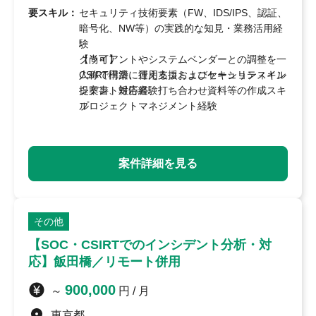
要スキル：
セキュリティ技術要素（FW、IDS/IPS、認証、
暗号化、NW等）の実践的な知見・業務活用経
験
クライアントやシステムベンダーとの調整を一
【尚可】
人称で円滑に行えるコミュニケーションスキル
CSIRT構築、運用支援およびセキュリティイン
提案書、報告書、打ち合わせ資料等の作成スキ
シデント対応経験
ル
プロジェクトマネジメント経験
セキュリティアセスメント（脆弱性診断結果の
CISSP、CISA、PMPなどのセキュリティ・PM
分析と対策検討など）の実務経験
関連資格の保有
ISMS運用、セキュリティ運用の実務経験
規程策定などの文書作成経験
案件詳細を見る
英語文書の読解力、または英語を用いたメー
ル・会話によるコミュニケーション力
その他
【SOC・CSIRTでのインシデント分析・対
応】飯田橋／リモート併用
900,000
～
円 / 月
東京都