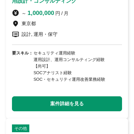
用設計・コンサルティング
Deep Instinct
1,000,000
～
円 / 月
Fortinet
Microsoft
東京都
Netskope
Okta
設計, 運用・保守
Palo Alto
Splunk
要スキル：
セキュリティ運用経験
運用設計、運用コンサルティング経験
Zscaler
その他
【尚可】
SOCアナリスト経験
勤務エリア
SOC・セキュリティ運用改善業務経験
単価
案件詳細を見る
～
その他