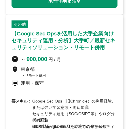
案件詳細を見る
関係部署・顧客とのコミュニケーション、調整
経験
その他
【Google Sec Opsを活用した大手企業向け
セキュリティ運用・分析】大手町／最新セキ
ュリティソリューション・リモート併用
900,000
～
円 / 月
東京都
リモート併用
運用・保守
要スキル：
Google Sec Ops（旧Chronicle）の利用経験、
または強い学習意欲・周辺知識
セキュリティ運用（SOC/CSIRT等）やログ分
析の経験
【尚可】
SIEM製品やEDR製品を活用した業務経験
GCP（Google Cloud）環境でのセキュリティ