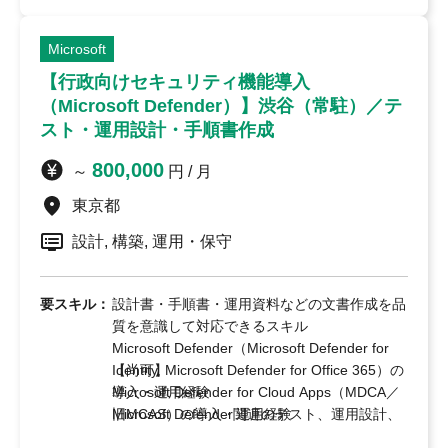
Microsoft
【行政向けセキュリティ機能導入
（Microsoft Defender）】渋谷（常駐）／テ
スト・運用設計・手順書作成
800,000
～
円 / 月
東京都
設計, 構築, 運用・保守
要スキル：
設計書・手順書・運用資料などの文書作成を品
質を意識して対応できるスキル
Microsoft Defender（Microsoft Defender for
Identity, Microsoft Defender for Office 365）の
【尚可】
導入・運用経験
Microsoft Defender for Cloud Apps（MDCA／
Microsoft Defender関連のテスト、運用設計、
旧MCAS）の導入・運用経験
および運用手順書作成の対応経験