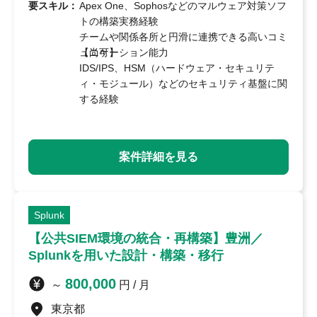
要スキル：
Apex One、Sophosなどのマルウェア対策ソフ
トの構築実務経験
チームや関係各所と円滑に連携できる高いコミ
ュニケーション能力
【尚可】
IDS/IPS、HSM（ハードウェア・セキュリテ
ィ・モジュール）などのセキュリティ基盤に関
する経験
案件詳細を見る
Splunk
【公共SIEM環境の統合・再構築】豊洲／
Splunkを用いた設計・構築・移行
800,000
～
円 / 月
東京都