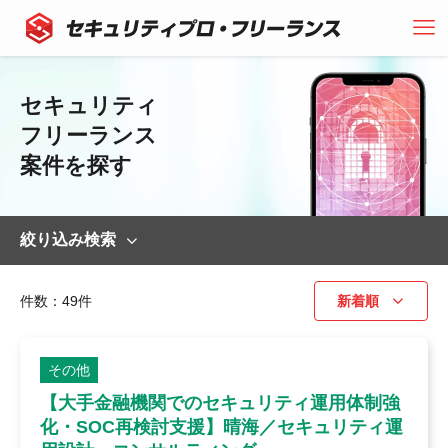
セキュリティ
フリーランス
案件を探す
絞り込み検索
キーワード
件数：49件
Cisco
CyberArk
その他
CrowdStrike
【大手金融機関でのセキュリティ運用体制強
Cybereason
化・SOC再検討支援】晴海／セキュリティ運