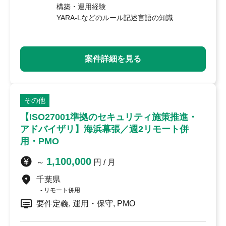
構築・運用経験
YARA-Lなどのルール記述言語の知識
セキュリティインシデント対応経験
コンサルファームや大手Sierでのプロジェクト
参画経験
案件詳細を見る
その他
【ISO27001準拠のセキュリティ施策推進・
アドバイザリ】海浜幕張／週2リモート併
用・PMO
1,100,000
～
円 / 月
千葉県
リモート併用
要件定義, 運用・保守, PMO