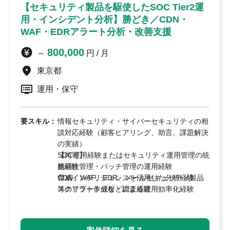
【セキュリティ製品を駆使したSOC Tier2運
用・インシデント分析】勝どき／CDN・
WAF・EDRアラート分析・改善支援
検索する
800,000
～
円 / 月
東京都
運用・保守
要スキル：
情報セキュリティ・サイバーセキュリティの相
談対応経験（顧客ヒアリング、助言、課題解決
の実績）
SOC運用経験またはセキュリティ運用管理の統
【尚可】
括経験
脆弱性管理・パッチ管理の運用経験
CDN、WAF、EDR、メールセキュリティ製品
脅威インテリジェンスを活用した分析経験
等のアラート分析・調査経験
スクリプト作成などによる運用効率化経験
セキュリティインシデント対応、ログ分析、影
金融機関向けSOC運用経験
響範囲調査の経験
顧客向け報告書（週次・月次等）の作成経験