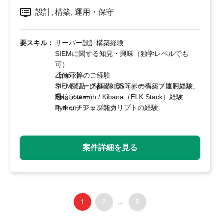
設計, 構築, 運用・保守
要スキル：
サーバー設計構築経験
SIEMに関する知見・興味（独学レベルでも
可）
Zabbix等のご経験
【尚可】
ネットワーク基礎知識（ポート、プロトコル、
SIEM製品（Splunk ES等）の構築・運用経験
通信フロー）
Elasticsearch / Kibana（ELK Stack）経験
キャッチアップ能力
Python / シェルスクリプトの経験
AWSやAzureのログ連携経験
その他SIEM製品の導入経験
SOC運用経験
案件詳細を見る
公共系案件の経験
1
2
...
5