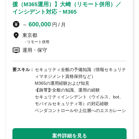
援（M365運用）】大崎（リモート併用）／
インシデント対応・M365
600,000
～
円 / 月
東京都
リモート併用
運用・保守
要スキル：
セキュリティ全般の予備知識（情報セキュリテ
ィマネジメント資格保持など）
M365の運用経験および知見
インフラ全般の知識、運用の経験
【尚可】
セキュリティインシデント（ウイルス、bot、
モバイルセキュリティ等）の対応経験
ベンダコントロールや上位層へのエスカレーシ
ョン、情報共有の経験
案件詳細を見る