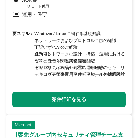
リモート併用
運用・保守
要スキル：
Windows / Linuxに関する基礎知識
ネットワークおよびプロトコル全般の知識
下記いずれかのご経験
企業ネットワークの設計・構築・運用における
【尚可】
セキュリティ関連業務経験
SOCまたはCSIRTでの業務経験
セキュリティ製品や装置の運用経験
IPS/IDS、サンドボックス、SIEM等のセキュリ
セキュリティ事案（事件・事故）への対応経験
ティログ基盤の運用・分析・ルール作成経験
マルウェア解析、デジタルフォレンジック、脆
弱性アセスメントの経験
暗号化アルゴリズム、認証・証明書に関する知
案件詳細を見る
識
英語力（技術文書の読解、日常会話レベル）
Microsoft
【客先グループ内セキュリティ管理チーム支