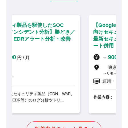
【Google Sec Opsを活用した大手企業
き／
向けセキュリティ運用・分析】大手町／
善
最新セキュリティソリューション・リモ
ート併用
900,000
～
円 / 月
東京都
リモート併用
運用・保守
F、
作業内容：
大手製造業・建設業クライアント向け
に、最先端のSIEM製品「G...