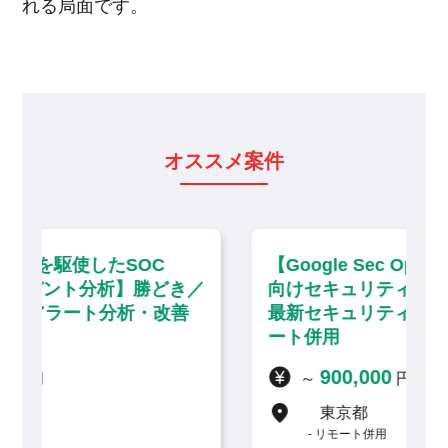
れる局面です。
オススメ案件
【Google Sec Opsを活用した大手企業
き／
向けセキュリティ運用・分析】大手町／
善
最新セキュリティソリューション・リモ
ート併用
900,000
～
円 / 月
東京都
リモート併用