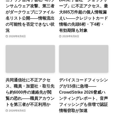
ンサムウェア攻撃、第三者
ーブ」に不正アクセス、最
がダークウェブにファイル
大885万件超の個人情報漏
名リスト公開——情報流出
えい——クレジットカード
の可能性を否定できない状
情報の先頭6桁・下4桁・
況
有効期限も対象
2026年8月6日
2026年8月6日
共同通信社に不正アクセ
デバイスコードフィッシン
ス、職員・加盟社・取引先
グが15倍に急増——
ら約6000件の連絡先が閲
CrowdStrike 2026脅威ハ
覧の恐れ——職員アカウン
ンティングレポート、音声
トを第三者が不正利用か
フィッシングも倍増で認証
情報窃取が加速
2026年8月6日