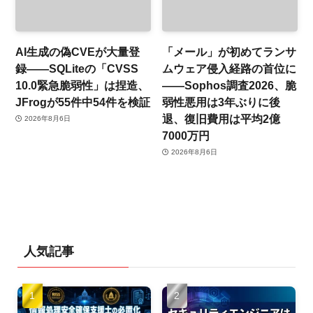
AI生成の偽CVEが大量登
「メール」が初めてランサ
録——SQLiteの「CVSS
ムウェア侵入経路の首位に
10.0緊急脆弱性」は捏造、
——Sophos調査2026、脆
JFrogが55件中54件を検証
弱性悪用は3年ぶりに後
退、復旧費用は平均2億
2026年8月6日
7000万円
2026年8月6日
人気記事