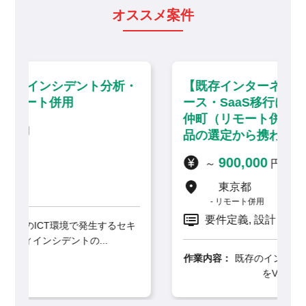
オススメ案件
析・
【既存インターネット閲覧環境のリプレ
ース・SaaS移行に伴う技術支援】門前
仲町（リモート併用）／セキュリティ製
品の選定から携わる上流インフラ案件
900,000
～
円 / 月
東京都
リモート併用
要件定義, 設計
セキ
作業内容：
既存のインターネット閲覧環境システム
をVMware仮想環境からS...