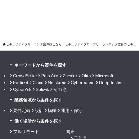
セキュリティフリーランス案件探しなら『セキュリティプロ・フリーランス』
世界のセキュ
キーワードから案件を探す
CrowdStrike
Palo Alto
Zscaler
Okta
Microsoft
Fortinet
Cisco
Netskope
Cybereason
Deep Instinct
CyberArk
Splunk
その他
業務領域から案件を探す
要件定義
設計
構築
運用・保守
働く場所から案件を探す
フルリモート
関東
千葉県