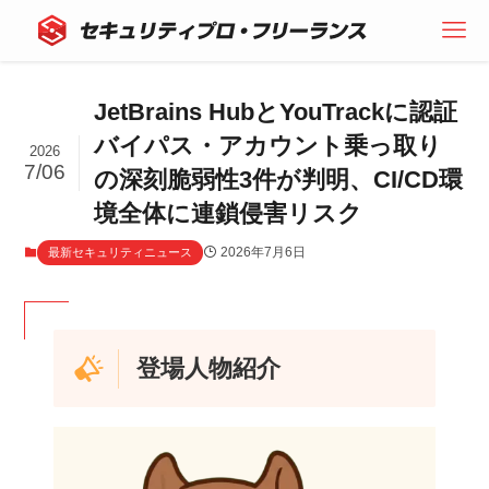
JetBrains HubとYouTrackに認証
バイパス・アカウント乗っ取り
2026
7/06
の深刻脆弱性3件が判明、CI/CD環
境全体に連鎖侵害リスク
2026年7月6日
最新セキュリティニュース
登場人物紹介