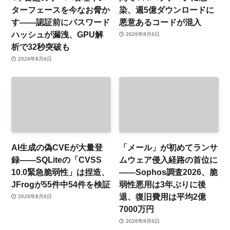
ターフェースを今なお脅か
染、週5億ダウンロードに
す——認証前にパスワード
悪意あるコードが混入
ハッシュが漏洩、GPU解
2026年8月6日
析で32秒突破も
2026年8月6日
AI生成の偽CVEが大量登
「メール」が初めてランサ
録——SQLiteの「CVSS
ムウェア侵入経路の首位に
10.0緊急脆弱性」は捏造、
——Sophos調査2026、脆
JFrogが55件中54件を検証
弱性悪用は3年ぶりに後
退、復旧費用は平均2億
2026年8月6日
7000万円
2026年8月6日