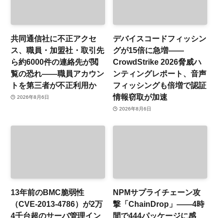
共同通信社に不正アクセ
デバイスコードフィッシン
ス、職員・加盟社・取引先
グが15倍に急増——
ら約6000件の連絡先が閲
CrowdStrike 2026脅威ハ
覧の恐れ——職員アカウン
ンティングレポート、音声
トを第三者が不正利用か
フィッシングも倍増で認証
情報窃取が加速
2026年8月6日
2026年8月6日
13年前のBMC脆弱性
NPMサプライチェーン攻
（CVE-2013-4786）が2万
撃「ChainDrop」——4時
4千台超のサーバ管理イン
間で444パッケージに感