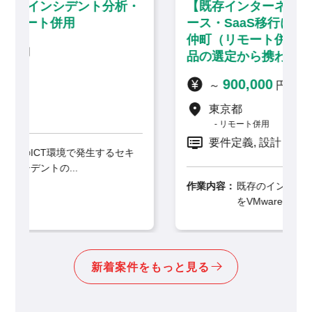
析・
【既存インターネット閲覧環境のリプレ
ース・SaaS移行に伴う技術支援】門前
仲町（リモート併用）／セキュリティ製
品の選定から携わる上流インフラ案件
900,000
～
円 / 月
東京都
リモート併用
要件定義, 設計
キ
作業内容：
既存のインターネット閲覧環境システム
をVMware仮想環境からS...
新着案件をもっと見る