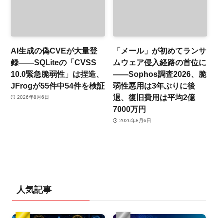
AI生成の偽CVEが大量登
「メール」が初めてランサ
録——SQLiteの「CVSS
ムウェア侵入経路の首位に
10.0緊急脆弱性」は捏造、
——Sophos調査2026、脆
JFrogが55件中54件を検証
弱性悪用は3年ぶりに後
退、復旧費用は平均2億
2026年8月6日
7000万円
2026年8月6日
人気記事