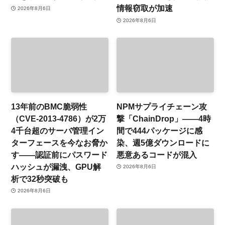
情報窃取が加速
2026年8月6日
2026年8月6日
13年前のBMC脆弱性
NPMサプライチェーン攻
（CVE-2013-4786）が2万
撃「ChainDrop」——4時
4千台超のサーバ管理イン
間で444パッケージに感
ターフェースを今なお脅か
染、週5億ダウンロードに
す——認証前にパスワード
悪意あるコードが混入
ハッシュが漏洩、GPU解
2026年8月6日
析で32秒突破も
2026年8月6日