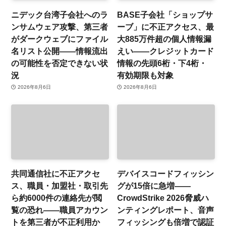
ニデック台湾子会社へのラ
BASE子会社「ショップサ
ンサムウェア攻撃、第三者
ーブ」に不正アクセス、最
がダークウェブにファイル
大885万件超の個人情報漏
名リスト公開——情報流出
えい——クレジットカード
の可能性を否定できない状
情報の先頭6桁・下4桁・
況
有効期限も対象
2026年8月6日
2026年8月6日
共同通信社に不正アクセ
デバイスコードフィッシン
ス、職員・加盟社・取引先
グが15倍に急増——
ら約6000件の連絡先が閲
CrowdStrike 2026脅威ハ
覧の恐れ——職員アカウン
ンティングレポート、音声
トを第三者が不正利用か
フィッシングも倍増で認証