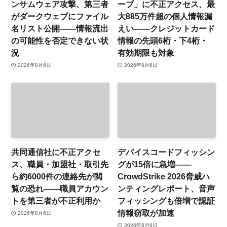
ンサムウェア攻撃、第三者
ーブ」に不正アクセス、最
がダークウェブにファイル
大885万件超の個人情報漏
名リスト公開——情報流出
えい——クレジットカード
の可能性を否定できない状
情報の先頭6桁・下4桁・
況
有効期限も対象
2026年8月6日
2026年8月6日
共同通信社に不正アクセ
デバイスコードフィッシン
ス、職員・加盟社・取引先
グが15倍に急増——
ら約6000件の連絡先が閲
CrowdStrike 2026脅威ハ
覧の恐れ——職員アカウン
ンティングレポート、音声
トを第三者が不正利用か
フィッシングも倍増で認証
情報窃取が加速
2026年8月6日
2026年8月6日