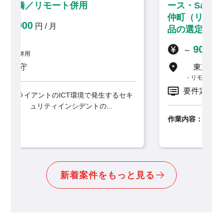
ース・SaaS移行に伴う技術支援】門前
仲町（リモート併用）／セキュリティ製
品の選定から携わる上流インフラ案件
900,000
～
円 / 月
東京都
リモート併用
要件定義, 設計
するセキ
.
作業内容：
既存のインターネット閲覧環境システム
をVMware仮想環境からS...
新着案件をもっと見る