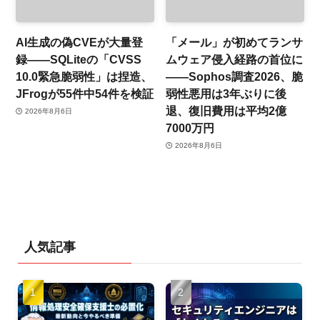
AI生成の偽CVEが大量登
「メール」が初めてランサ
録——SQLiteの「CVSS
ムウェア侵入経路の首位に
10.0緊急脆弱性」は捏造、
——Sophos調査2026、脆
JFrogが55件中54件を検証
弱性悪用は3年ぶりに後
退、復旧費用は平均2億
2026年8月6日
7000万円
2026年8月6日
人気記事