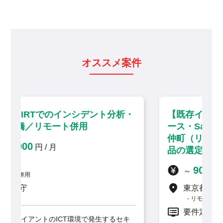
オススメ案件
分析・
【既存インターネット閲覧環境のリプレ
ース・SaaS移行に伴う技術支援】門前
仲町（リモート併用）／セキュリティ製
品の選定から携わる上流インフラ案件
900,000
～
円 / 月
東京都
リモート併用
要件定義, 設計
るセキ