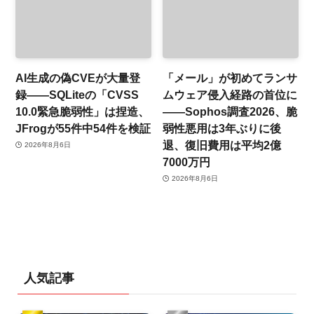
AI生成の偽CVEが大量登
「メール」が初めてランサ
録——SQLiteの「CVSS
ムウェア侵入経路の首位に
10.0緊急脆弱性」は捏造、
——Sophos調査2026、脆
JFrogが55件中54件を検証
弱性悪用は3年ぶりに後
退、復旧費用は平均2億
2026年8月6日
7000万円
2026年8月6日
人気記事