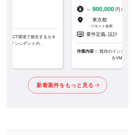
900,000
～
円 / 月
東京都
リモート併用
要件定義, 設計
セキ
作業内容：
既存のインターネット閲覧環境システム
をVMware仮想環境からS...
新着案件をもっと見る