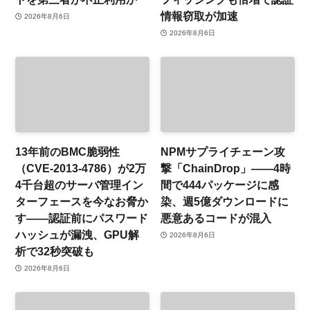
情報窃取が加速
2026年8月6日
2026年8月6日
13年前のBMC脆弱性
NPMサプライチェーン攻
（CVE-2013-4786）が2万
撃「ChainDrop」——4時
4千台超のサーバ管理イン
間で444パッケージに感
ターフェースを今なお脅か
染、週5億ダウンロードに
す——認証前にパスワード
悪意あるコードが混入
ハッシュが漏洩、GPU解
2026年8月6日
析で32秒突破も
2026年8月6日