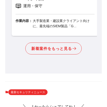
要件定義
運用・保守
作業内容：
大
た
内容：
大手製造業・建設業クライアント向け
に、最先端のSIEM製品「G...
新着案件をもっと見る
最新セキュリティニュース
よかったらシェアしてね！