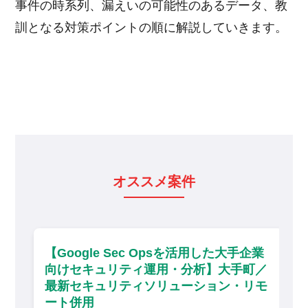
事件の時系列、漏えいの可能性のあるデータ、教
訓となる対策ポイントの順に解説していきます。
オススメ案件
oogle Sec Opsを活用した大手企業
【ISO2
けセキュリティ運用・分析】大手町／
進・アド
新セキュリティソリューション・リモ
ート併用・
ト併用