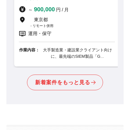
1,1
～
900,000
～
円 / 月
千葉
リモー
東京都
リモート併用
要件定義
運用・保守
作業内容：
内容：
大手製造業・建設業クライアント向け
に、最先端のSIEM製品「G...
新着案件をもっと見る