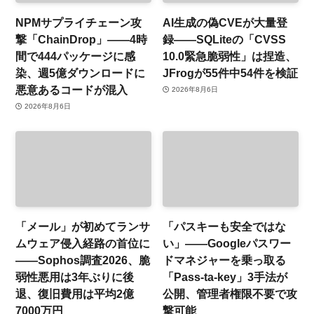
NPMサプライチェーン攻
AI生成の偽CVEが大量登
撃「ChainDrop」——4時
録——SQLiteの「CVSS
間で444パッケージに感
10.0緊急脆弱性」は捏造、
染、週5億ダウンロードに
JFrogが55件中54件を検証
悪意あるコードが混入
2026年8月6日
2026年8月6日
「メール」が初めてランサ
「パスキーも安全ではな
ムウェア侵入経路の首位に
い」——Googleパスワー
——Sophos調査2026、脆
ドマネジャーを乗っ取る
弱性悪用は3年ぶりに後
「Pass-ta-key」3手法が
退、復旧費用は平均2億
公開、管理者権限不要で攻
7000万円
撃可能