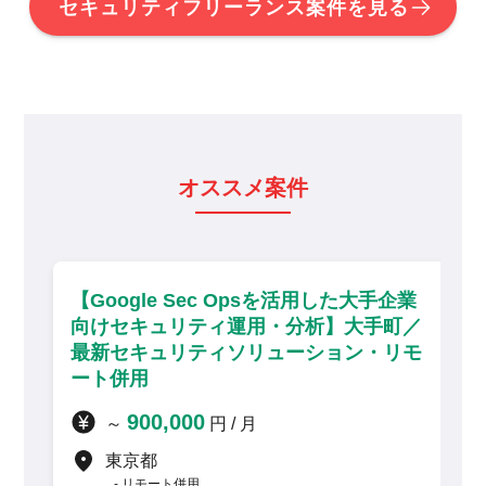
セキュリティフリーランス案件を見る
オススメ案件
oogle Sec Opsを活用した大手企業
【ISO2
けセキュリティ運用・分析】大手町／
進・アド
新セキュリティソリューション・リモ
ート併用・
ト併用
1,1
～
900,000
～
円 / 月
千葉県
リモー
東京都
リモート併用