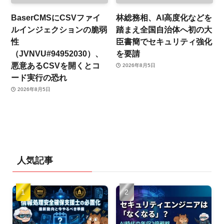
BaserCMSにCSVファイ
林総務相、AI高度化などを
ルインジェクションの脆弱
踏まえ全国自治体へ初の大
性
臣書簡でセキュリティ強化
（JVNVU#94952030）、
を要請
悪意あるCSVを開くとコ
2026年8月5日
ード実行の恐れ
2026年8月5日
人気記事