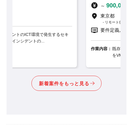
900,000
～
円 / 月
東京都
リモート併用
要件定義, 設計
るセキ
作業内容：
既存のインターネット閲覧環境システム
をVMware仮想環境からS...
新着案件をもっと見る