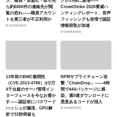
ス、職員・加盟社・取引先
グが15倍に急増——
ら約6000件の連絡先が閲
CrowdStrike 2026脅威ハ
覧の恐れ——職員アカウン
ンティングレポート、音声
トを第三者が不正利用か
フィッシングも倍増で認証
情報窃取が加速
2026年8月6日
2026年8月6日
13年前のBMC脆弱性
NPMサプライチェーン攻
（CVE-2013-4786）が2万
撃「ChainDrop」——4時
4千台超のサーバ管理イン
間で444パッケージに感
ターフェースを今なお脅か
染、週5億ダウンロードに
す——認証前にパスワード
悪意あるコードが混入
ハッシュが漏洩、GPU解
2026年8月6日
析で32秒突破も