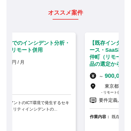
オススメ案件
分析・
【既存インターネット閲覧環境のリプレ
ース・SaaS移行に伴う技術支援】門前
仲町（リモート併用）／セキュリティ製
品の選定から携わる上流インフラ案件
900,000
～
円 / 月
東京都
リモート併用
要件定義, 設計
するセキ
.
作業内容：
既存のインターネット閲覧環境システム
をVMware仮想環境からS...