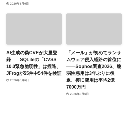
2026年8月6日
AI生成の偽CVEが大量登
「メール」が初めてランサ
録——SQLiteの「CVSS
ムウェア侵入経路の首位に
10.0緊急脆弱性」は捏造、
——Sophos調査2026、脆
JFrogが55件中54件を検証
弱性悪用は3年ぶりに後
退、復旧費用は平均2億
2026年8月6日
7000万円
2026年8月6日