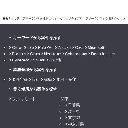
セキュリティフリーランス案件探しなら『セキュリティプロ・フリーランス』
世界のセキュ
キーワードから案件を探す
CrowdStrike
Palo Alto
Zscaler
Okta
Microsoft
Fortinet
Cisco
Netskope
Cybereason
Deep Instinct
CyberArk
Splunk
その他
業務領域から案件を探す
要件定義
設計
構築
運用・保守
働く場所から案件を探す
フルリモート
関東
千葉県
埼玉県
東京都
神奈川県