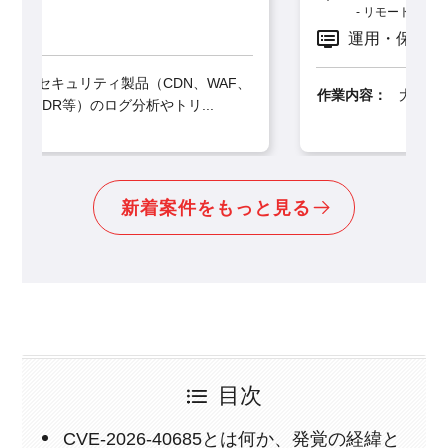
リモート併用
運用・保守
WAF、
作業内容：
大手製造業・建設業クライアント向け
.
に、最先端のSIEM製品「G...
新着案件をもっと見る
目次
CVE-2026-40685とは何か、発覚の経緯と