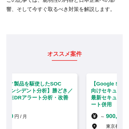
響、そして今すぐ取るべき対策を解説します。
オススメ案件
C
【Google Sec Opsを活用した大手企業
どき／
向けセキュリティ運用・分析】大手町／
改善
最新セキュリティソリューション・リモ
ート併用
900,000
～
円 / 月
東京都