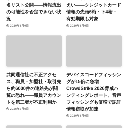
名リスト公開——情報流出
えい——クレジットカード
の可能性を否定できない状
情報の先頭6桁・下4桁・
況
有効期限も対象
2026年8月6日
2026年8月6日
共同通信社に不正アクセ
デバイスコードフィッシン
ス、職員・加盟社・取引先
グが15倍に急増——
ら約6000件の連絡先が閲
CrowdStrike 2026脅威ハ
覧の恐れ——職員アカウン
ンティングレポート、音声
トを第三者が不正利用か
フィッシングも倍増で認証
情報窃取が加速
2026年8月6日
2026年8月6日