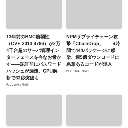
13年前のBMC脆弱性
NPMサプライチェーン攻
（CVE-2013-4786）が2万
撃「ChainDrop」——4時
4千台超のサーバ管理イン
間で444パッケージに感
ターフェースを今なお脅か
染、週5億ダウンロードに
す——認証前にパスワード
悪意あるコードが混入
ハッシュが漏洩、GPU解
2026年8月6日
析で32秒突破も
2026年8月6日