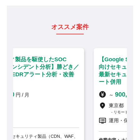
オススメ案件
C
【Google Sec Opsを活用した大手企業
どき／
向けセキュリティ運用・分析】大手町／
改善
最新セキュリティソリューション・リモ
ート併用
900,000
～
円 / 月
東京都
リモート併用
運用・保守
AF、