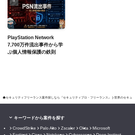
PlayStation Network
7,700万件流出事件から学
ぶ個人情報保護の鉄則
セキュリティフリーランス案件探しなら『セキュリティプロ・フリーランス』
世界のセキュ
キーワードから案件を探す
CrowdStrike
Palo Alto
Zscaler
Okta
Microsoft
Fortinet
Cisco
Netskope
Cybereason
Deep Instinct