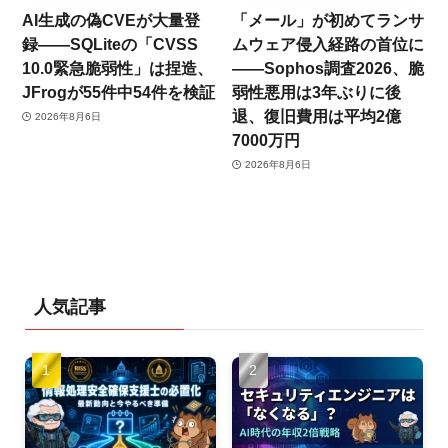
AI生成の偽CVEが大量登
「メール」が初めてランサ
録——SQLiteの「CVSS
ムウェア侵入経路の首位に
10.0緊急脆弱性」は捏造、
——Sophos調査2026、脆
JFrogが55件中54件を検証
弱性悪用は3年ぶりに後
退、復旧費用は平均2億
2026年8月6日
7000万円
2026年8月6日
人気記事