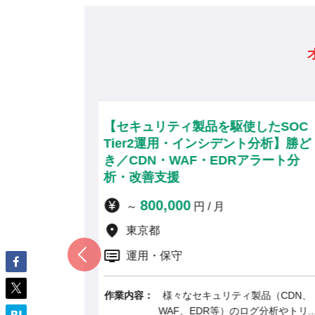
ティ製品を駆使したSOC
【Google Sec O
用・インシデント分析】勝ど
業向けセキュリティ
WAF・EDRアラート分
町／最新セキュリテ
援
ン・リモート併用
000
900,000
円 / 月
～
円 / 月
東京都
リモート併用
守
運用・保守
々なセキュリティ製品（CDN、
作業内容：
大手製造業・建
F、EDR等）のログ分析やトリ...