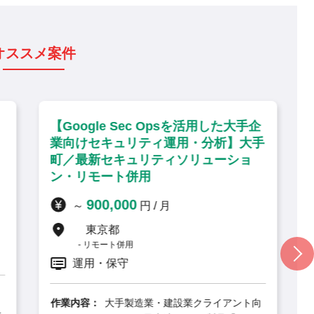
オススメ案件
psを活用した大手企
【ISO27001準拠のセキュリテ
運用・分析】大手
推進・アドバイザリ】海浜幕張
ィソリューショ
リモート併用・PMO
1,100,000
～
円 / 月
千葉県
リモート併用
要件定義, 運用・保守, PMO
作業内容：
大手企業のセキュリティ体
するため、ISO/IEC27001
設業クライアント向