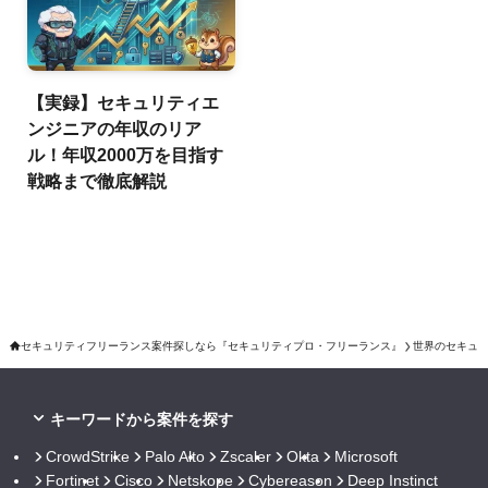
【実録】セキュリティエ
ンジニアの年収のリア
ル！年収2000万を目指す
戦略まで徹底解説
セキュリティフリーランス案件探しなら『セキュリティプロ・フリーランス』
世界のセキュ
キーワードから案件を探す
CrowdStrike
Palo Alto
Zscaler
Okta
Microsoft
Fortinet
Cisco
Netskope
Cybereason
Deep Instinct