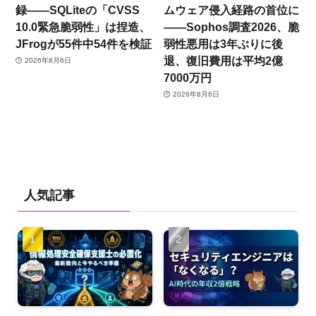
録——SQLiteの「CVSS
ムウェア侵入経路の首位に
10.0緊急脆弱性」は捏造、
——Sophos調査2026、脆
JFrogが55件中54件を検証
弱性悪用は3年ぶりに後
退、復旧費用は平均2億
2026年8月6日
7000万円
2026年8月6日
人気記事