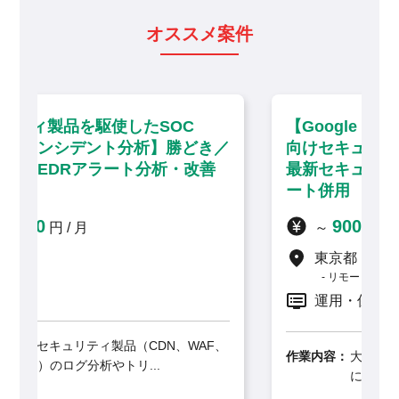
オススメ案件
C
【Google Sec Opsを活用した大手企業
どき／
向けセキュリティ運用・分析】大手町／
改善
最新セキュリティソリューション・リモ
ート併用
900,000
～
円 / 月
東京都
リモート併用
運用・保守
WAF、
作業内容：
大手製造業・建設業クライアント向け
に、最先端のSIEM製品「G...