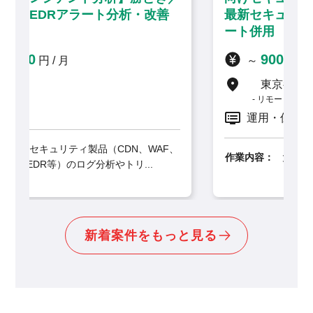
改善
最新セキュリティソリューション・リモ
ート併用
900,000
～
円 / 月
東京都
リモート併用
運用・保守
WAF、
作業内容：
大手製造業・建設業クライアント向け
.
に、最先端のSIEM製品「G...
新着案件をもっと見る