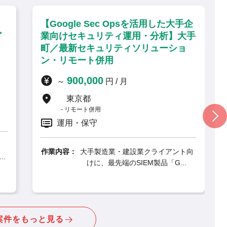
e Sec Opsを活用した大手企
【ISO27001準拠
キュリティ運用・分析】大手
推進・アドバイザリ
セキュリティソリューショ
リモート併用・PM
ート併用
1,100,000
～
円 
,000
円 / 月
千葉県
リモート併用
都
ト併用
要件定義, 運用・保
保守
作業内容：
大手企業のセ
するため、IS
大手製造業・建設業クライアント向
けに、最先端のSIEM製品「G...
案件をもっと見る