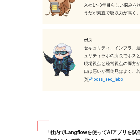
入社1〜3年目らしい悩みを
うだが素直で吸収力が高く
ボス
セキュリティ、インフラ、
ュリティラボの所長でボス
現場視点と経営視点の両方
口は悪いが面倒見はよく、
@boss_sec_labo
「社内でLangflowを使ってAIアプリ