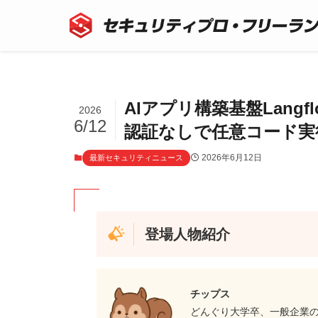
AIアプリ構築基盤Langfl
2026
6/12
認証なしで任意コード実
2026年6月12日
最新セキュリティニュース
登場人物紹介
チップス
どんぐり大学卒、一般企業