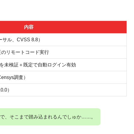
。
内容
ーサル、CVSS 8.8）
証のリモートコード実行
名を未検証＋既定で自動ログイン有効
ensys調査）
10.0）
で、そこまで踏み込まれるんでしゅか……。