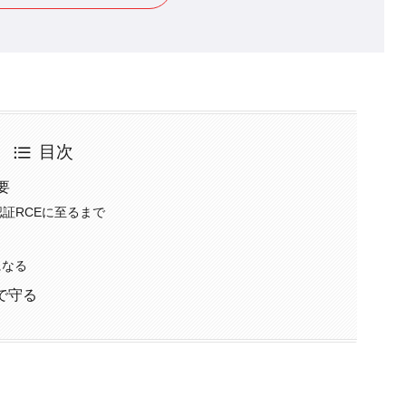
目次
要
証RCEに至るまで
になる
で守る