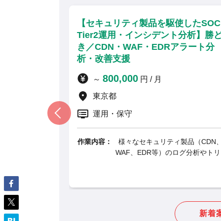
【セキュリティ製品を駆使したSOC
【Googl
Tier2運用・インシデント分析】勝ど
業向けセ
き／CDN・WAF・EDRアラート分
町／最新
析・改善支援
ン・リモ
800,000
900
～
円 / 月
～
東京都
東京
リモー
運用・保守
運用・
作業内容：
様々なセキュリティ製品（CDN、
作業内容：
WAF、EDR等）のログ分析やトリ...
新着