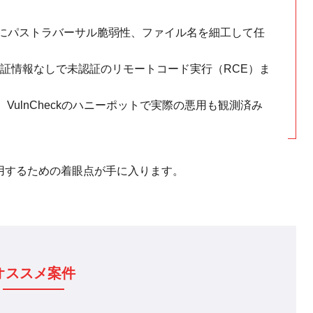
APIにパストラバーサル脆弱性、ファイル名を細工して任
証情報なしで未認証のリモートコード実行（RCE）ま
態、VulnCheckのハニーポットで実際の悪用も観測済み
用するための着眼点が手に入ります。
オススメ案件