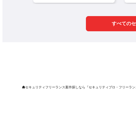
要素の
やラン
リやマネジメントスキル
価およびアドバイザリ
、金融
に深く
業務
を多角的に磨ける環境で
策対応
ます。
す。 本ポジションでは、
各種会議のファシリテ
、定常
案の策
すべてのセ
セキュリティ課題の整
ート、アジェンダ・議
行、重
ラー
事録の作成、およびス
理・優先順位づけからシ
検討
どの現
ケジュール管理
ステム導入時のリスク評
な運用
勢強化
価やアドバイザリ業務ま
課題の整理・優先順位
再検討
におけ
でをPMO・推進メンバー
づけと、解決に向けた
新化
体制強
サポートや必要ツール
として牽引していただき
メンバ
再検討
の作成
ます。
主な業務内容:
いただ
・体制
顧客および関連組織か
各種検
内容:
らの問い合わせ対応・
助言支援
セキュリティフリーランス案件探しなら『セキュリティプロ・フリーラン