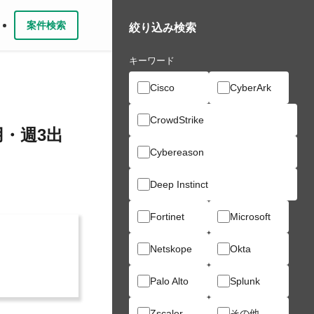
案件検索
絞り込み検索
キーワード
Cisco
CyberArk
CrowdStrike
・週3出
Cybereason
Deep Instinct
Fortinet
Microsoft
Netskope
Okta
Palo Alto
Splunk
Zscaler
その他