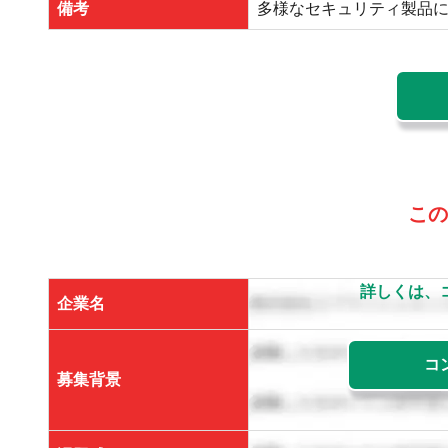
備考
多様なセキュリティ製品
この
詳しくは、
企業名
コ
募集背景