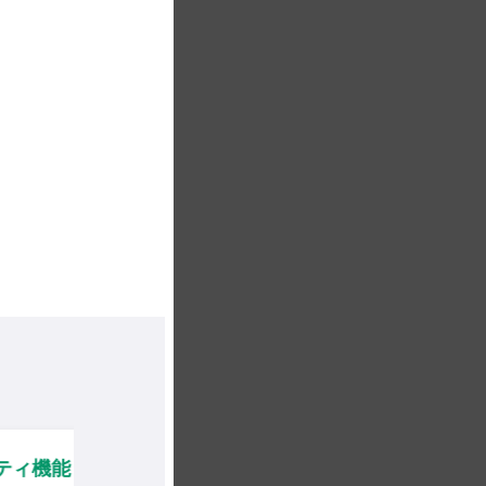
ィ機能
【顧客内セキュリティ対応に
【