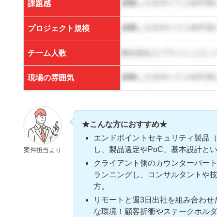
課題感
プロジェクト規模
チーム人数
現場の雰囲気
★こんな方におすすめ★
エンドポイントセキュリティ製品（NG
し、製品選定やPoC、基本設計と
案件担当より
クライアント側のカウンターパート
ランニングし、コンサルタントや
方。
リモートと週3日出社を組み合わせ
な環境！顧客折衝やステークホル