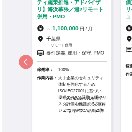
C再検
ティ施策推進・アドバイザ
価支
リティ
リ】海浜幕張／週2リモート
リモ
ィング
併用・PMO
ュリ
1,100,000
～
円 / 月
千葉県
リモート併用
要件定義, 運用・保守, PMO
稼働
稼働率：
100%
キュリ
作業
作業内容：
大手企業のセキュリティ
々のセ
体制を強化するため、
支えな
ISO/IEC27001に基づいた
本的な
ラート
規程のPDCA活動支援やリ
ISO/IEC27001を基と
進する
応、脅
スク評価を推進するプロ
したセキュリティ規程
。金融
次報告
ジェクトです。チーム体
によるPDCA活動の推
の定常
セキュ
進・支援
制でのサポートがあるた
つつ、
め、自身の強みを活かし
システム導入に関する
討など
針変更
ながら上流のアドバイザ
セキュリティリスク評