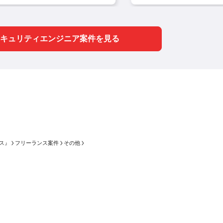
定スキルやインフラ領域
ITシステムに係る技
き、公共性の高い
ント（設計書
術・運用リスク評価
の知見を強固にできるキ
なセキュリティ基
書・運用資料
（評価観点設計、リス
ャリアパスがあります。
立に貢献できるキ
検知している
ク分析、課題抽出）
本ポジションでは、評価
パスがあります。 本ポ
の運用整理お
キュリティエンジニア案件を見る
ごみ焼却施設（OT領
観点の整理・リスク分析
ションでは、テス
化
域）のセキュリティ評
から評価結果の取りまと
施や運用手順書の
価（NIST CSFおよび
め、顧客へのフィードバ
ら検知アラートの
OTセキュリティの一
ックまでを中核メンバー
理までを中核メン
般的な考え方を参照）
として牽引していただき
して牽引していた
評価結果の取りまと
ます。
主な業務内容:
す。
主な業務内容
め・報告資料作成、顧
客へのフィードバック
ス』
フリーランス案件
その他