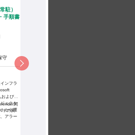
向けたインフラ設計・構築】
改
常駐）
京橋／Azure・OCI・ハイブ
設
手順書
リッドクラウド
策
1,000,000
～
円 / 月
東京都
要件定義, 設計, 構築
守
稼働率：
100%
作業内容：
主要クラウド
稼働
（Azure/OCI）とオンプレ
ンフラ
作業
ミスが融合した高度なハ
ft
イブリッド環境におい
入および運
既存インフラ環境（オ
て、セキュリティ対応に
ンプレミス、サーバ
ェクト
ender関
向けたインフラ刷新を推
ー、ネットワーク）の
から運
トの実
調査および現状把握の
進するプロジェクトで
アラー
分析
す。最先端のクラウド知
裁量を
運用設計
見やセキュリティ技術に
顧客視点に立ったクラ
がで
ドキュメ