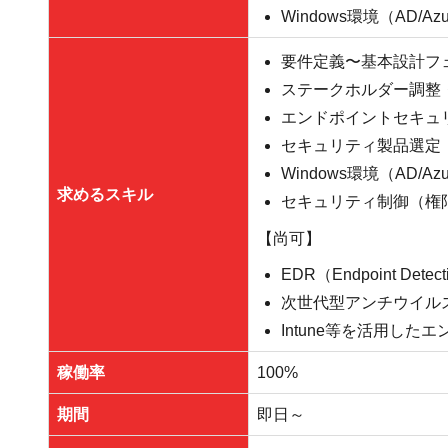
Windows環境（AD/
要件定義〜基本設計フ
ステークホルダー調整
エンドポイントセキュリ
セキュリティ製品選定（
Windows環境（AD/Az
求めるスキル
セキュリティ制御（権
【尚可】
EDR（Endpoint De
次世代型アンチウイル
Intune等を活用した
稼働率
100%
期間
即日～