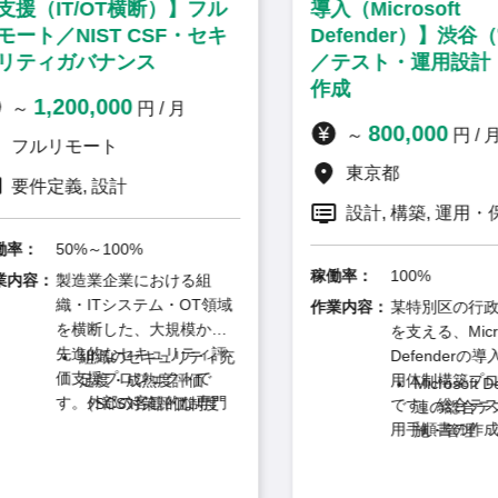
援（IT/OT横断）】フル
導入（Microsoft
ート／NIST CSF・セキ
Defender）】渋谷（
ティガバナンス
／テスト・運用設計・
作成
1,200,000
～
円 / 月
800,000
～
円 / 月
フルリモート
東京都
要件定義, 設計
設計, 構築, 運用・保
率：
50%～100%
稼働率：
100%
内容：
製造業企業における組
織・ITシステム・OT領域
作業内容：
某特別区の行政イ
を横断した、大規模かつ
を支える、Microso
先進的なセキュリティ評
Defenderの導
組織のセキュリティ充
価支援プロジェクトで
足度・成熟度評価
用体制構築プロジ
Microsoft Def
す。外部の客観的な専門
（SCS対策評価制度
です。総合テスト
連の総合テス
★4レベルを参照基準
家として課題抽出から関
用手順書の作成、
施・管理
とした評価観点の整
わることで、高度なセキ
ト運用の整理まで
運用手順書や
理・評価実施）
ュリティガバナンスの策
持って携わること
に関わる各種