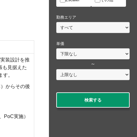
勤務エリア
単価
び実装設計を推
～
の拡張も見据えた
ます。
C）からその後
検索する
、PoC実施）