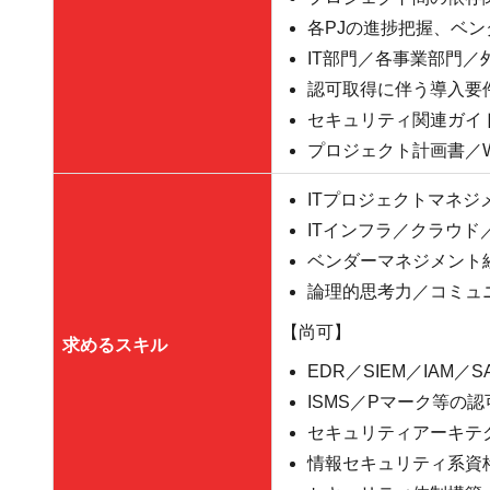
各PJの進捗把握、ベ
IT部門／各事業部門
認可取得に伴う導入要
セキュリティ関連ガイ
プロジェクト計画書／
ITプロジェクトマネジ
ITインフラ／クラウ
ベンダーマネジメント
論理的思考力／コミュ
【尚可】
求めるスキル
EDR／SIEM／IAM／
ISMS／Pマーク等の
セキュリティアーキテ
情報セキュリティ系資格