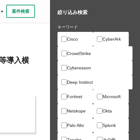
案件検索
絞り込み検索
キーワード
Cisco
CyberArk
CrowdStrike
M等導入横
Cybereason
Deep Instinct
Fortinet
Microsoft
Netskope
Okta
Palo Alto
Splunk
Zscaler
その他