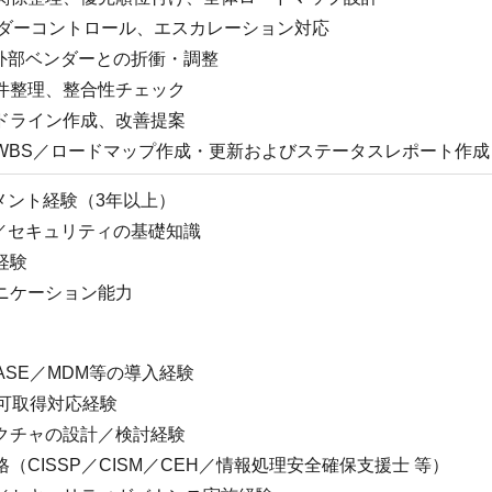
ンダーコントロール、エスカレーション対応
／外部ベンダーとの折衝・調整
件整理、整合性チェック
ドライン作成、改善提案
WBS／ロードマップ作成・更新およびステータスレポート作成
メント経験（3年以上）
ド／セキュリティの基礎知識
経験
ニケーション能力
SASE／MDM等の導入経験
認可取得対応経験
クチャの設計／検討経験
（CISSP／CISM／CEH／情報処理安全確保支援士 等）