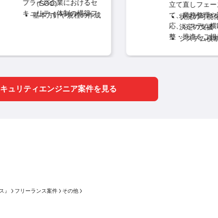
プライズ企業におけるセ
（SOC）
立て直しフェーズ
キュリティ体制の構築フ
基本方針や規程の作成
て、業務整理や課
状況の可視化
ェーズに一から立ち会う
（CSIRT）
応、システム横断
決定の支援
ことができる、非常にや
整・推進をご担当
実務業務（脆弱性対応/
システム横断
りがいの大きな案件で
きます。 現場での対応や
初動対応など）
（要件整理、
す。 本ポジションでは、
業務整理を進めて
理）
助言/アドバイザリー
SOCの運用フロー設計や
で、実践的なセキ
セキュリティ
CSIRTの基本方針・規程
ィ対応やシステム
化における再
作成といった上流の仕組
キュリティエンジニア案件を見る
の推進経験を積ん
みづくりから、脆弱性対
だける、社会的な
応などの実務、さらには
とやりがいの大き
他社事例に基づくアドバ
です。 本ポジションで
イザリーまでを幅広く推
は、状況の可視化
進していただきます。
主
決定の支援から、
な業務内容:
ム横断の要件整理
ク管理、そしてセ
ティ基盤強化に向
発防止策の推進ま
ス』
フリーランス案件
その他
PMO・PL補佐と
く牽引していただ