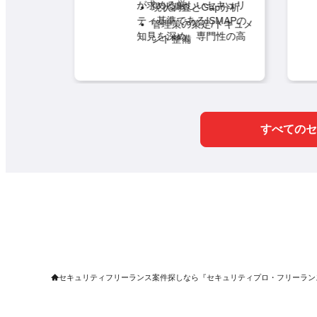
が求める厳しいセキュリ
現状調査とGap分析
商用稼
全般の商
ティ基準であるISMAPの
管理策の策定/ドキュメ
サポー
におけ
知見を深め、専門性の高
ント整備
でを一
応
い「ISMAPコンサルタン
証跡（エビデンス）の
る重要
ける顧
ト」としてキャリアアッ
整理
。グロ
サポー
プを図ることができる魅
監査/審査対応支援
ケーシ
力的な案件です。 本ポジ
顧客の
定着、
ションでは、現状調査と
を解決
決、継
すべてのセ
Gap分析からスタート
な価値
のリー
し、セキュリティ管理策
ハイレ
の策定やドキュメント整
ことが
る追加
備、監査に向けた証跡
びアッ
（エビデンス）の整理、
ュリテ
応
そして実際の監査・審査
課題の
内コミ
対応支援までをPMOとし
援、運用
および
て主導的に推進していた
題解
だきます。
主な業務内容:
提供の
核メンバ
セキュリティフリーランス案件探しなら『セキュリティプロ・フリーラン
して]牽
す。
主