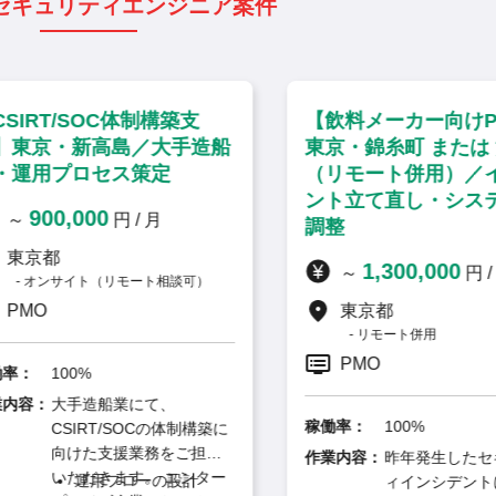
セキュリティエンジニア案件
SIRT/SOC体制構築支
【飲料メーカー向けP
東京・新高島／大手造船
東京・錦糸町 または 
運用プロセス策定
（リモート併用）／イ
ント立て直し・システ
900,000
～
円 / 月
調整
東京都
1,300,000
～
円 / 
オンサイト（リモート相談可）
PMO
東京都
リモート併用
PMO
率：
100%
内容：
大手造船業にて、
稼働率：
100%
CSIRT/SOCの体制構築に
向けた支援業務をご担当
作業内容：
昨年発生したセキ
いただきます。 エンター
運用フローの設計
ィインシデントに