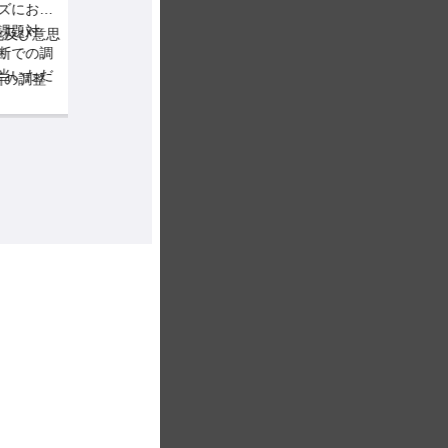
としたセキュリティアセ
におい
設計資料をもとにした
スメント（ITシステム/ネ
ITシステム/ネットワー
題対
及び意思
ットワークのセキュリテ
クのセキュリティ評価
での調
ィ評価）をご担当いただ
いただ
ネットワーク構成/シス
の調整
きます。 ネットワーク設
テム構成のリスク確認
リスク管
計の知見を活かし、グロ
いく中
課題整理および改善提
ーバル規模でのセキュリ
ュリテ
案資料の作成
基盤の強
ティ評価やリスク改善提
横断で
発防止
国内/海外拠点のセキュ
案といった最上流のコン
でいた
リティ状況整理
サルティング・PMO業務
影響度
顧客とのコミュニケー
に挑戦できる魅力的な案
い案件
ションおよび各種調整
件です。 本ポジションで
は、設計資料をもとにし
や意思
た評価から、ネットワー
システ
ク・システム構成のリス
・リス
ク洗い出し、改善提案資
キュリ
料の作成、国内・海外拠
けた再
点との連携までを幅広く
でを
担当していただきます。
して力強
主な業務内容:
きま