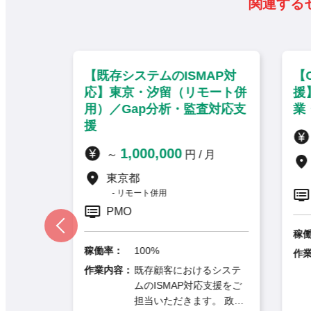
関連する
商用導
【既存システムのISMAP対
【C
ト
応】東京・汐留（リモート併
援】
認）／
用）／Gap分析・監査対応支
業・
支援・
援
1,000,000
～
円 / 月
東京都
リモート併用
PMO
 PMO
稼働
稼働率：
100%
作業
作業内容：
既存顧客におけるシステ
ティ製
ムのISMAP対応支援をご
n」の商
担当いただきます。 政府
おける