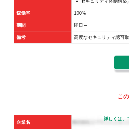
セキュリティ体制構築
稼働率
100%
期間
即日～
備考
高度なセキュリティ認可
この
詳しくは、
企業名