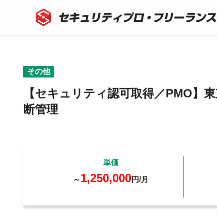
その他
【セキュリティ認可取得／PMO】東
断管理
単価
1,250,000
～
円/月