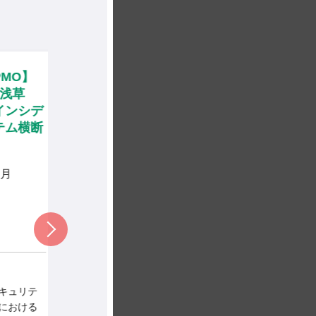
MO】
【グローバルセキュリティア
【
浅草
セスメント】東京・勝どき
援
ンシデ
（リモート併用）／NW設計
ト
ム横断
経験歓迎・英語力活用
進・
900,000
～
円 / 月
月
東京都
リモート併用
設計, PMO
稼働率：
100%
稼働
作業内容：
サイバーセキュリティ企
作業
業にて、顧客企業の国内
ュリテ
および海外子会社を対象
おける